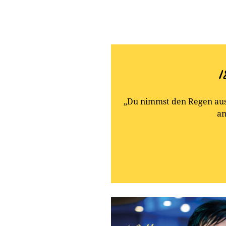
1
„Du nimmst den Regen aus
am