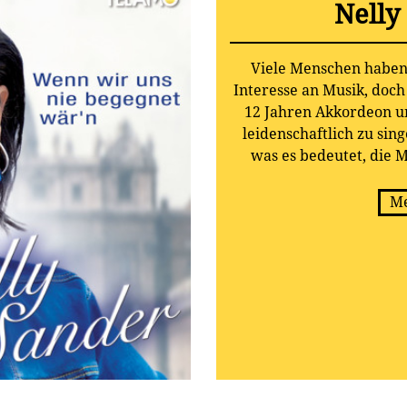
Nelly
Viele Menschen haben 
Interesse an Musik, doch
12 Jahren Akkordeon u
leidenschaftlich zu sing
was es bedeutet, die M
vielen erfolgreichen Ban
die Jahre immer weiter
Me
vor ist ihre Solo-Karr
meisten feiern. Denn üb
Sanders besondere Leide
abgeebbt, sondern – gan
ges