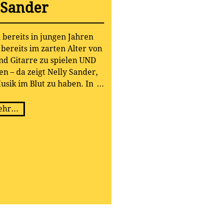
 Sander
bereits in jungen Jahren
 bereits im zarten Alter von
nd Gitarre zu spielen UND
en – da zeigt Nelly Sander,
usik im Blut zu haben. In
ds und mit hat sie sich über
 entwickelt. Doch nach wie
hr...
iere das, was die Fans am
er all die Jahre ist Nelly
nschaft für das Singen nie
z im Gegenteil – eher noch
tiegen.