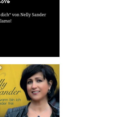
016
e dich“ von Nelly Sander
elamo!