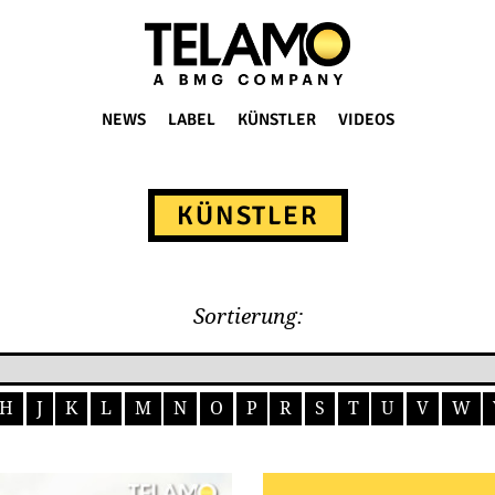
NEWS
LABEL
KÜNSTLER
VIDEOS
KÜNSTLER
Sortierung:
H
J
K
L
M
N
O
P
R
S
T
U
V
W