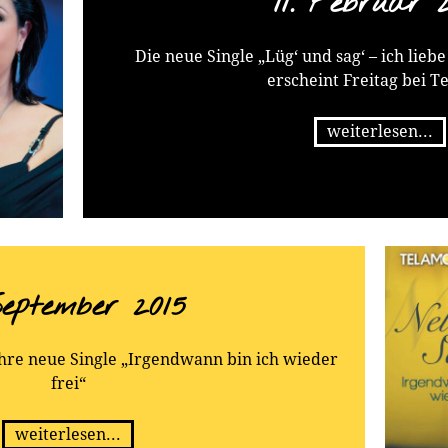
11. Februar 2
Die neue Single „Lüg‘ und sag‘ – ich lieb
erscheint Freitag bei T
weiterlesen...
September 2015
ihre neue Single „Irgendwann bin ich wieder
frei“
weiterlesen...