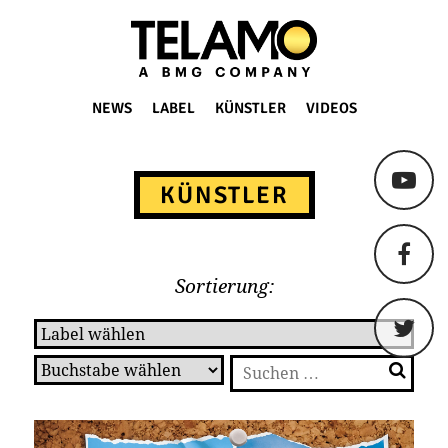
TELAMO
NEWS
LABEL
KÜNSTLER
VIDEOS
Springe
zum
KÜNSTLER
Content
Sortierung:
Suchen
nach: