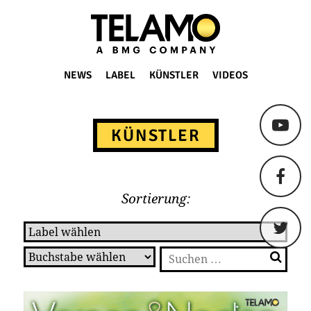
TELAMO
NEWS
LABEL
KÜNSTLER
VIDEOS
Springe
zum
KÜNSTLER
Content
Sortierung:
Suchen
nach: