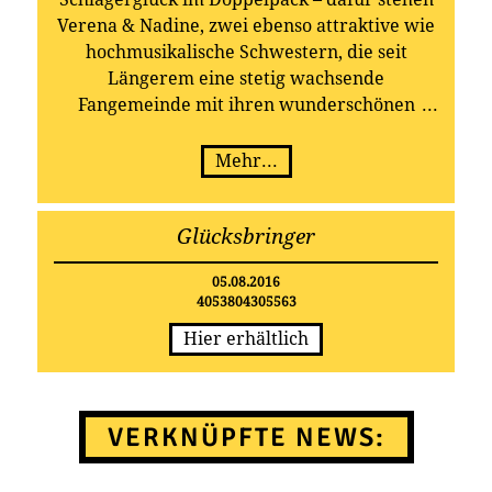
Verena & Nadine, zwei ebenso attraktive wie
hochmusikalische Schwestern, die seit
Längerem eine stetig wachsende
Fangemeinde mit ihren wunderschönen
Schlagern erfreuen. Spätestens seit ihrem
gelungenen Album-Debüt 2014 sind die
Mehr...
Zwillinge auch für ein breites Publikum kein
Geheimtipp mehr. Jetzt legen Verena &
Glücksbringer
Nadine nach und veröffentlichen 15
brandaktuelle Songs auf einem neuen
05.08.2016
Longplayer: „Glücksbringer“ erscheint am
4053804305563
05.08.2016 bei TELAMO.
Hier erhältlich
VERKNÜPFTE NEWS: