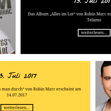
13. Juli 201
Das Album „Alles im Lot“ von Robin Marc er
Telamo
weiterlesen...
13. Juli 2017
s man durch“ von Robin Marc erscheint am
14.07.2017
weiterlesen...