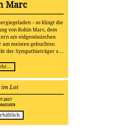
n Marc
ergiegeladen – so klingt die
hung von Robin Marc, dem
tern am eidgenössischen
er am meisten gebuchten
ckt der Sympathieträger auf
hr Bühnenerfahrung zurück.
en dritten Studioalbum hat
hr...
iv seinen musikalischen Weg
 erscheint am 14.07.2017 bei
s im Lot
lamo.
07.2017
80431059
rhältlich