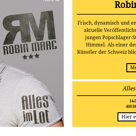
Robi
Frisch, dynamisch und en
aktuelle Veröffentlic
jungen Popschlager-S
Himmel. Als einer d
Künstler der Schweiz bli
mittlerweile über 14 Ja
Mit seinem fantastisch
Me
Robin Marc jetzt definit
gefunden: „Alles im Lot“
Alle
Te
14.
4053
Hier e