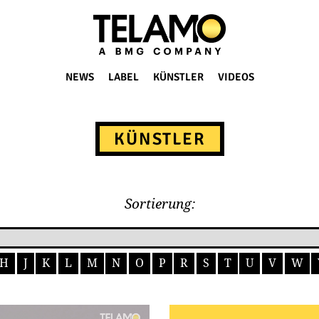
NEWS
LABEL
KÜNSTLER
VIDEOS
KÜNSTLER
Sortierung:
H
J
K
L
M
N
O
P
R
S
T
U
V
W