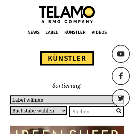
TELAMO
NEWS
LABEL
KÜNSTLER
VIDEOS
Springe
zum
KÜNSTLER
Content
Sortierung:
Suchen
nach: