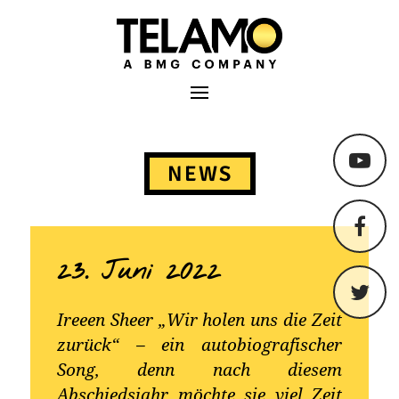
TELAMO
Primäres Menü
Springe
zum
NEWS
Content
23. Juni 2022
Ireeen Sheer „Wir holen uns die Zeit
zurück“ – ein autobiografischer
Song, denn nach diesem
Abschiedsjahr möchte sie viel Zeit