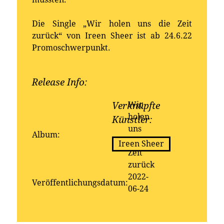
Die Single „Wir holen uns die Zeit
zurück“ von Ireen Sheer ist ab 24.6.22
Promoschwerpunkt.
Release Info:
Erhältlich bei:
Wir
Verknüpfte
holen
Künstler:
uns
Album:
die
Ireen Sheer
Zeit
zurück
2022-
Veröffentlichungsdatum:
06-24