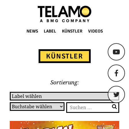
TELAMO
NEWS
LABEL
KÜNSTLER
VIDEOS
Springe
zum
KÜNSTLER
Content
Sortierung:
Suchen
nach: