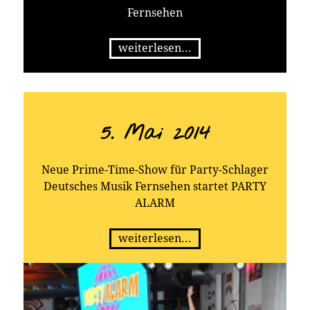
Fernsehen
weiterlesen...
5. Mai 2014
Neue Prime-Time-Show für Party-Schlager
Deutsches Musik Fernsehen startet PARTY
ALARM
weiterlesen...