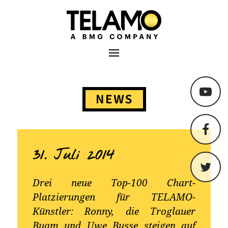
TELAMO
Primäres Menü
Springe
zum
NEWS
Content
31. Juli 2014
Drei neue Top-100 Chart-
Platzierungen für TELAMO-
Künstler: Ronny, die Troglauer
Buam und Uwe Busse steigen auf