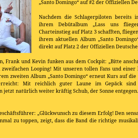
„Santo Domingo“ auf #2 der Offiziellen 
Nachdem die Schlagerpiloten bereits 
ihrem Debütalbum „Lass uns fliegen
Charteinstieg auf Platz 3 schafften, flieg
ihrem aktuellen Album „Santo Domingo
direkt auf Platz 2 der Offiziellen Deutsc
an, Frank und Kevin funken aus dem Cockpit: „Bitte anschn
n zweifachen Looping! Mit unseren tollen Fans und einer
rem zweiten Album „Santo Domingo“ erneut Kurs auf die
rreicht: Mit reichlich guter Laune im Gepäck si
 jetzt natürlich weiter kräftig Schub, der Sonne entgegen.
chäftsführer: „Glückwunsch zu diesem Erfolg! Den sensa
nmal zu toppen, zeigt, dass die Band die richtige musikal