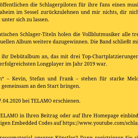
ffentlichen die Schlagerpiloten für ihre Fans einen musi
aheim im Sessel zurückzulehnen und mir nichts, dir nic
 unter sich zu lassen.
tischen Schlager-Titeln holen die Vollblutmusiker alle tr
uellen Album weitere dazugewinnen. Die Band schließt mi
 ihr Debütalbum an, das mit drei Top-Chartplatzierungen
 erfolgreichsten Longplayer im Jahr 2019 war.
en“ – Kevin, Stefan und Frank – stehen für starke Mel
e gemeinsam an den Start bringen.
7.04.2020 bei TELAMO erschienen.
ELAMO in Ihren Beitrag oder auf Ihre Homepage einbinde
rigen Embedded Codes auf https://www.youtube.com/schlag
ressematerial unserer Künstler? Dann registrieren Sie 