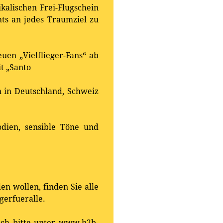
kalischen Frei-Flugschein
hts an jedes Traumziel zu
euen „Vielflieger-Fans“ ab
t „Santo
 in Deutschland, Schweiz
odien, sensible Töne und
n wollen, finden Sie alle
erfueralle.
sich bitte unter www.b2b-