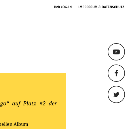
B2B LOG-IN
IMPRESSUM & DATENSCHUTZ
ngo“ auf Platz #2 der
tuellen Album