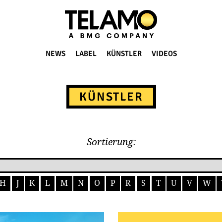
NEWS
LABEL
KÜNSTLER
VIDEOS
KÜNSTLER
Sortierung:
H
J
K
L
M
N
O
P
R
S
T
U
V
W