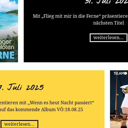
31. Juli 20
Mit „Flieg mit mir in die Ferne“ präsentier
nächsten Titel
weiterlesen...
7. Juli 2025
entieren mit „Wenn es heut Nacht passiert“
auf das kommende Album VÖ:18.08.25
weiterlesen...