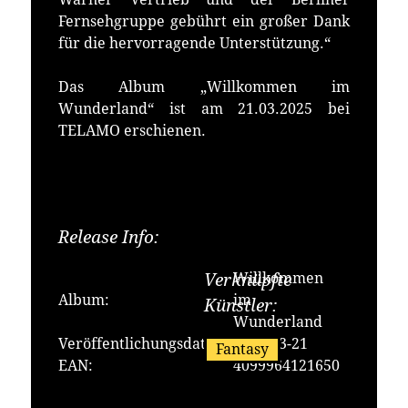
Fernsehgruppe gebührt ein großer Dank
für die hervorragende Unterstützung.“
Das Album „Willkommen im
Wunderland“ ist am 21.03.2025 bei
TELAMO erschienen.
Release Info:
Erhältlich bei:
Willkommen
Verknüpfte
Album:
im
Künstler:
Wunderland
Veröffentlichungsdatum:
2025-03-21
Fantasy
EAN:
4099964121650