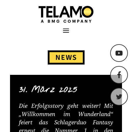
TELAMO
Primäres Menü
Springe
zum
NEWS
Content
31. März 2025
Die Erfolgsstory geht weiter! Mit
„Willkommen im Wunderland“
feiert das Schlagerduo Fantasy
erneut die Nummer 1 in den