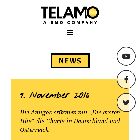
TELAMO
Primäres Menü
Springe
zum
NEWS
Content
9. November 2016
Die Amigos stürmen mit „Die ersten
Hits“ die Charts in Deutschland und
Österreich