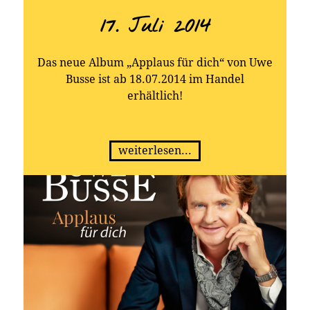
17. Juli 2014
Das neue Album „Applaus für dich“ von Uwe
Busse ist ab 18.07.2014 im Handel
erhältlich!
weiterlesen...