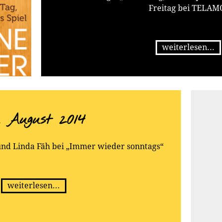
Freitag bei TELAM
weiterlesen...
. August 2014
und Linda Fäh bei „Immer wieder sonntags“
weiterlesen...