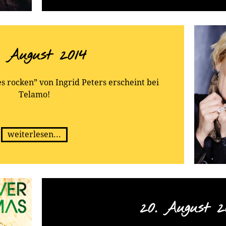
. August 2014
s rocken” von Ingrid Peters erscheint bei
Telamo!
weiterlesen...
20. August 2