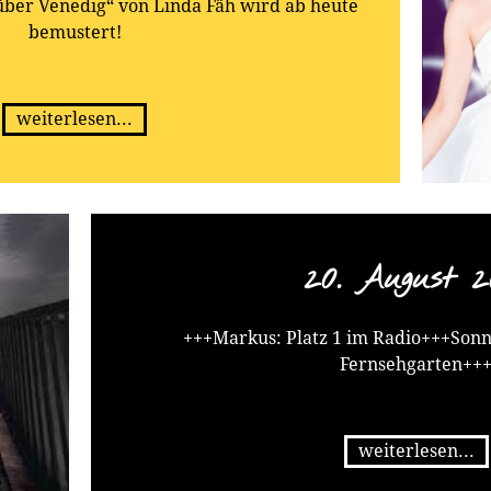
 über Venedig“ von Linda Fäh wird ab heute
bemustert!
weiterlesen...
20. August 2
+++Markus: Platz 1 im Radio+++Sonnt
Fernsehgarten++
weiterlesen...