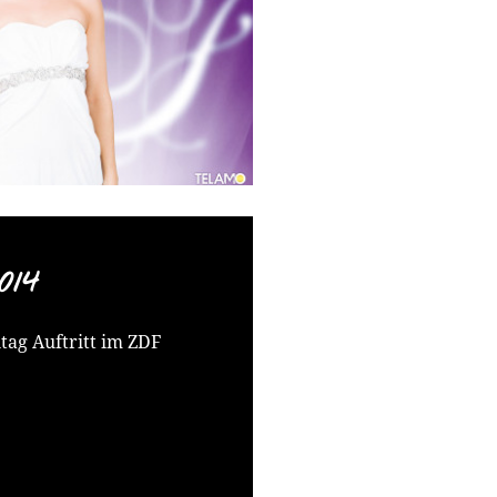
014
ag Auftritt im ZDF
+