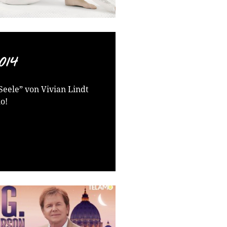
014
Seele” von Vivian Lindt
o!