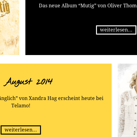
Das neue Album “Mutig” von Oliver Thoma
weiterlesen...
. August 2014
nglich” von Xandra Hag erscheint heute bei
Telamo!
weiterlesen...