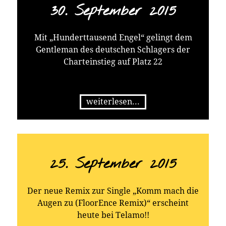
30. September 2015
Mit „Hunderttausend Engel“ gelingt dem
Gentleman des deutschen Schlagers der
Charteinstieg auf Platz 22
weiterlesen...
25. September 2015
Der neue Remix zur Single „Komm mach die
Augen zu (FloorEnce Remix)“ erscheint
heute bei Telamo!!