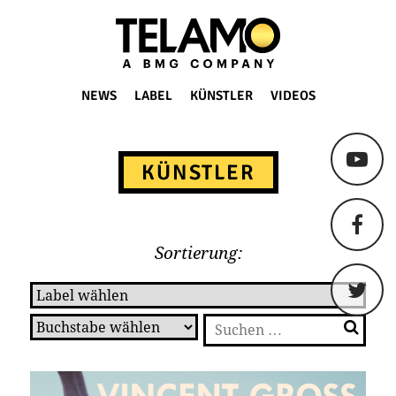
TELAMO
NEWS
LABEL
KÜNSTLER
VIDEOS
Springe
zum
KÜNSTLER
Content
Sortierung:
Suchen
nach: