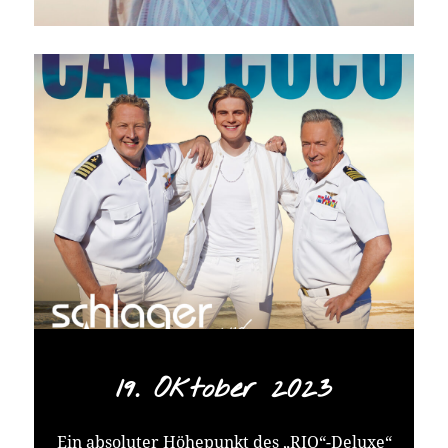
Im Remix von Goldsohn bekommt die
gefühlvolle Liebeserklärung eine frische,
tanzbare Note: moderne Beats, dynamisches
Sounddesign und eine Produktion, die den
Song in ein neues Licht rückt, ohne dabei
seine Seele zu verlieren. Goldsohn gelingt es,
Emotion und Energie auf perfekte Weise zu
vereinen.
„Weißt was ich mein“ (Goldsohn Remix) steht
für ein Musikmoment, das sich genauso gut in
der Dancefloor Frequenz wie in der Radio-
Herzspur bewährt – modern, emotional und
ganz nah am Puls der Zeit.
Der Goldsohn Remix von „Weisst was ich
mein“ erscheint am 08.08.2025 bei TELAMO.
19. Oktober 2023
Ein absoluter Höhepunkt des „RIO“-Deluxe“