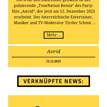
pulsierende „ToneNation Remix“ des Party-
Hits „Astrid“, der jetzt am 12. Dezember 2025
erscheint. Der österreichische Entertainer,
Musiker und TV-Moderator Tiroler Schmäh
schaltet noch einen Gang höher: Seine
brandneue Partyschlager-Single „Astrid“
Mehr...
erschien just am 28. November 2025! Schon
mit seiner Sommersingle „Sternhagelvoll“
Astrid
hatte Tiroler Schmäh einen „ordentlichen
Schuss Partystimmung“ verpasst – nun dreht
12.12.2025
der vielseitige Schlager-Entertainer und
Stimmungsprofi den Partyfaktor noch weiter
auf. „Astrid“ ist pure Euphorie, Ekstase und
VERKNÜPFTE NEWS:
Eskalation – eine Hochdruck-Partyhymne, zu
der man unmöglich stillsitzen kann.