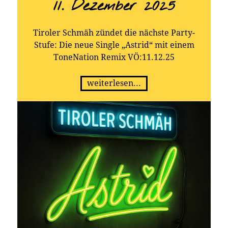
11. Dezember 2025
Tiroler Schmäh zündet die nächste Party-
Stufe: Die neue Single „Astrid“ mit einem
ToneNation Remix VÖ:11.12.25
weiterlesen...