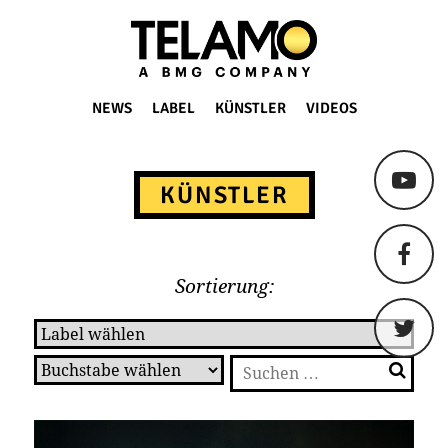
TELAMO
NEWS
LABEL
KÜNSTLER
VIDEOS
Springe
zum
KÜNSTLER
Content
Sortierung:
Suchen
nach: