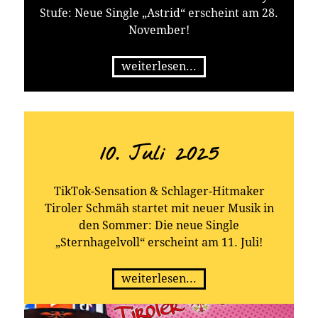
Stufe: Neue Single „Astrid“ erscheint am 28.
November!
weiterlesen...
10. Juli 2025
TikTok-Sensation & Schlager-Hitmaker
Tiroler Schmäh startet mit neuer Musik in
den Sommer: Die neue Single
„Sternhagelvoll“ erscheint am 11. Juli!
weiterlesen...