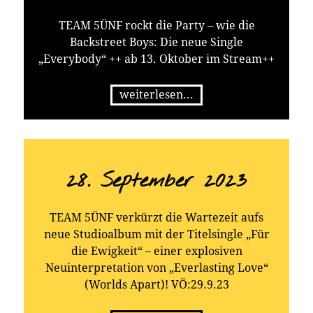
TEAM 5ÜNF rockt die Party – wie die
Backstreet Boys: Die neue Single
„Everybody“ ++ ab 13. Oktober im Stream++
weiterlesen...
28. September 2023
TEAM 5ÜNF verkürzt die Wartezeit aufs
neue Studioalbum mit der Titelsingle „Für
die Ewigkeit“ – einer explosiven
Neuinterpretation von „Everlasting Love“
(Worlds Apart)! VÖ:29.9.23