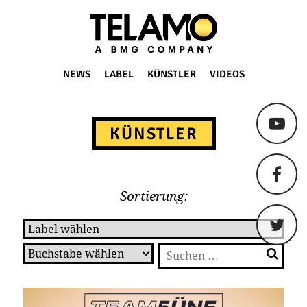
TELAMO
NEWS
LABEL
KÜNSTLER
VIDEOS
Springe
zum
KÜNSTLER
Content
Sortierung:
Suchen
nach: