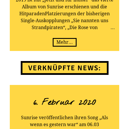
Album von Sunrise erschienen und die
HitparadenPlatzierungen der bisherigen
Single-Auskopplungen „Sie nannten uns
Strandpiraten“, „Die Rose von
Südtirol“, „Schach Matt“ und „Unter Tränen
fort in dieser Nacht“ zeigten die Qualität
Mehr...
dieser Produktion!
Mit Titeln, die die Schlager-Fans ansprechen,
sowie ihren perfekt aufeinander
VERKNÜPFTE NEWS:
abgestimmten Stimmen
und ihrer Fan-Nähe, teilen Arno Adler und
Florian Wieser sich mittlerweile die Bühne
mit den ganz
großen Namen der Schlager-Szene. Seit über
6. Februar 2020
10 Jahren stehen die Vollblutmusiker schon
gemeinsam auf der Bühne – sind gefragter
denn je und werden nun für ihre harte
Sunrise veröffentlichen ihren Song „Als
Arbeit und die
wenn es gestern war“ am 06.03