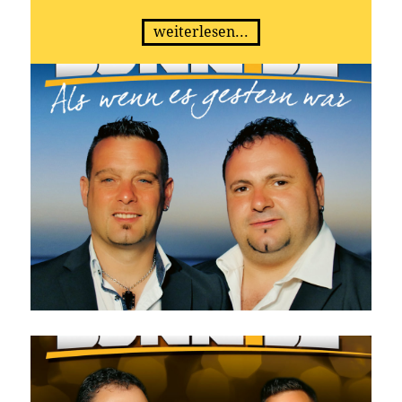
kämpferische Einstellung belohnt!
Dass auf dem Album noch mehr Potenzial ist,
weiterlesen...
lässt sich auch bei der nächsten Auskopplung
hören:
„Als wenn es gestern war“ erzählt von der
ehemaligen großen Liebe, die man nicht
vergessen kann.
Auf einmal sind da wieder Erinnerungen an
schöne gemeinsame Zeiten und man hat das
Gefühl, als
wenn es gerade erst gestern gewesen wäre…
Fotos aus vergangenen Tagen werden
rausgesucht,
ein vergessenes T-Shirt ist noch da – die
Gefühlswelt gerät ins Wanken und Sehnsucht
kommt auf.
Doch man ist alleine…
Auch wenn viel Sehnsucht und Traurigkeit
im Text steckt, so lädt die Melodie durchaus