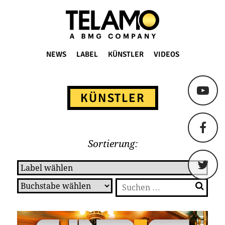
TELAMO
NEWS
LABEL
KÜNSTLER
VIDEOS
Springe
zum
KÜNSTLER
Content
Sortierung:
Suchen
nach: