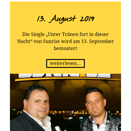
Künstlerhomepage: www.sunrise-musik.com
Kontakt TELAMO: presse@telamo.de
13. August 2019
Die Single „Unter Tränen fort in dieser
Nacht“ von Sunrise wird am 13. September
bemustert
weiterlesen...