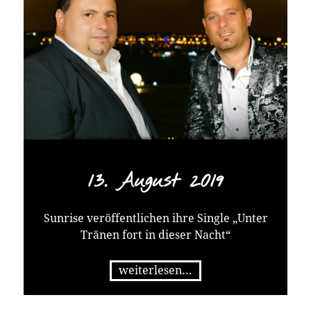
zum Tanzen
ein und wird auch die Fox-Tänzer erfreuen –
denn beginnt der Titel erst einmal etwas
langsamer, geht
der Refrain gleich richtig in die Beine.
Die Single „Als wenn es gestern war“ aus dem
Album „Jetzt und für immer “ von „Sunrise“
ist ab
06.03.20 im MPN abrufbar.
Wenn Sie ein Video von TELAMO in Ihren
13. August 2019
Beitrag oder auf Ihre Homepage einbinden
wollen, finden
Sie alle Videos und die dazugehörigen
Sunrise veröffentlichen ihre Single „Unter
Embedded Codes auf
Tränen fort in dieser Nacht“
https://www.youtube.com/schlagerfueralle.
Benötigen Sie weiteres Pressematerial
weiterlesen...
unserer Künstler? Dann registrieren Sie sich
bitte unter
www.b2b-telamo.de.