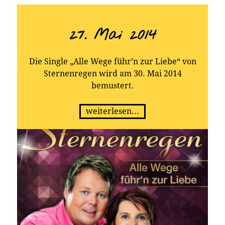
27. Mai 2014
Die Single „Alle Wege führ’n zur Liebe“ von
Sternenregen wird am 30. Mai 2014
bemustert.
weiterlesen...