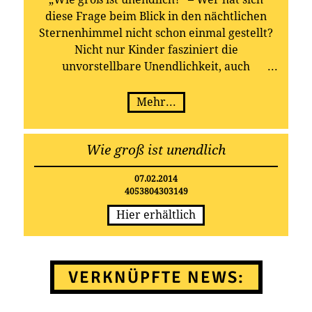
diese Frage beim Blick in den nächtlichen
Sternenhimmel nicht schon einmal gestellt?
Nicht nur Kinder fasziniert die
unvorstellbare Unendlichkeit, auch
angesehene Wissenschaftler bemühen sich,
eine Antwort auf diese Frage zu finden. Es
Mehr...
sind aber wohl die Künstler, die der Lösung
dieses Rätsels am nächsten kommen –
Wie groß ist unendlich
besonders, wenn sie grenzenlosen Weiten
des Kosmos schon im Namen tragen, wie die
07.02.2014
beiden Vollblutmusiker Diana und Mario
4053804303149
Berk alias Sternenregen.
Hier erhältlich
VERKNÜPFTE NEWS: