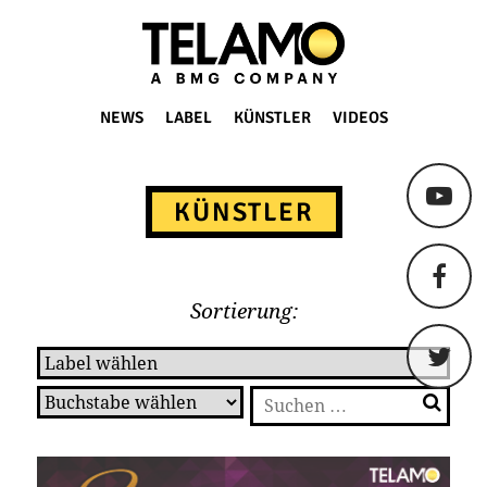
TELAMO
NEWS
LABEL
KÜNSTLER
VIDEOS
Springe
zum
KÜNSTLER
Content
Sortierung:
Suchen
nach: