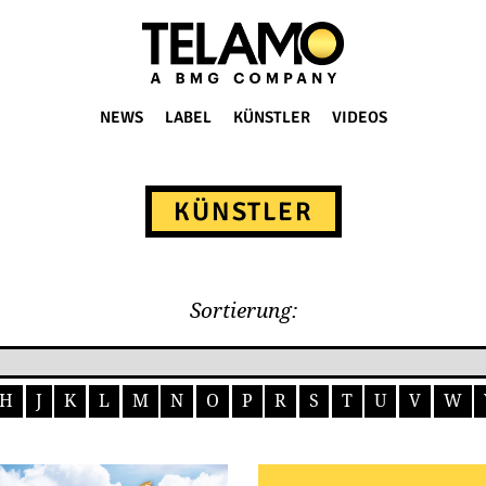
NEWS
LABEL
KÜNSTLER
VIDEOS
KÜNSTLER
Sortierung:
H
J
K
L
M
N
O
P
R
S
T
U
V
W