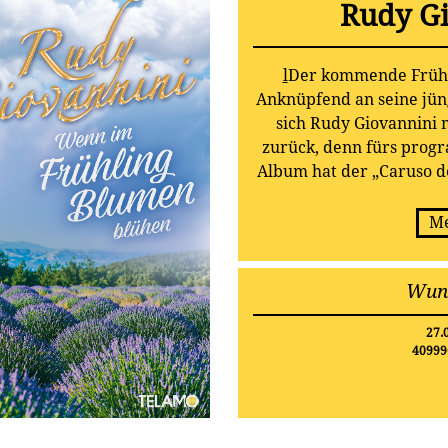
Rudy G
l
Der kommende Frühl
Anknüpfend an seine jün
sich Rudy Giovannini 
zurück, denn fürs pro
Album hat der „Caruso de
16 wunderschöne
Vorbestellungen des ne
Me
Herbst 2
Wun
27.
40999