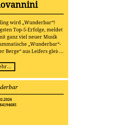
iovannini
ing wird „Wunderbar“!
gsten Top-5-Erfolge, meldet
mit ganz viel neuer Musik
grammatische „Wunderbar“-
r Berge“ aus Leifers gleich
 Titel eingesungen.
uen Albums sind bereits im
hr...
025 möglich.
derbar
02.2026
64194685