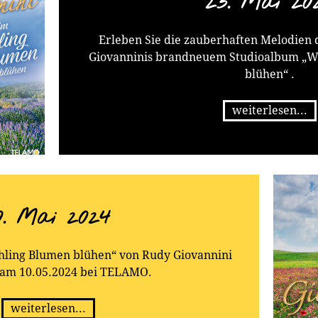
23. Mai 20
Erleben Sie die zauberhaften Melodien 
Giovanninis brandneuem Studioalbum „W
blühen“ .
weiterlesen...
0. Mai 2024
hling Blumen blühen“ von Rudy Giovannini
 am 10.05.2024 bei TELAMO.
weiterlesen...