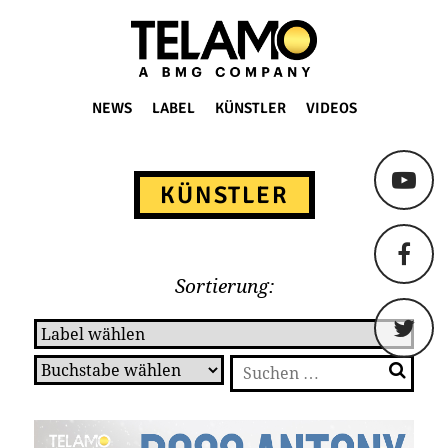
TELAMO
NEWS
LABEL
KÜNSTLER
VIDEOS
Springe
zum
KÜNSTLER
Content
Sortierung:
Suchen
nach: