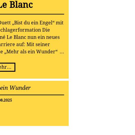
Le Blanc
uett „Bist du ein Engel“ mit
Schlagerformation Die
né Le Blanc nun ein neues
arriere auf: Mit seiner
le „Mehr als ein Wunder“
he Entertainer erneut, dass
ten Stimmen des modernen
hr...
rs gehört.
 ein Wunder
08.2025