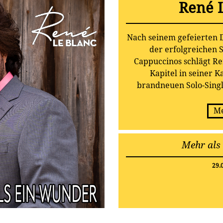
René 
Nach seinem gefeierten D
der erfolgreichen 
Cappuccinos schlägt Re
Kapitel in seiner K
brandneuen Solo-Sing
beweist der charismatisc
er zu den vielseitigs
Me
Schlage
Mehr als
29.