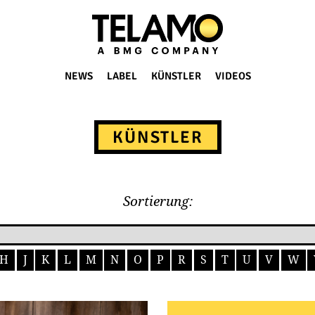
NEWS
LABEL
KÜNSTLER
VIDEOS
KÜNSTLER
Sortierung:
H
J
K
L
M
N
O
P
R
S
T
U
V
W