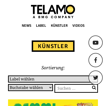
TELAMO
NEWS
LABEL
KÜNSTLER
VIDEOS
Springe
zum
KÜNSTLER
Content
Sortierung:
Suchen
nach: