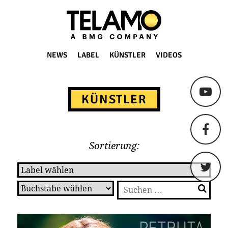
TELAMO
NEWS
LABEL
KÜNSTLER
VIDEOS
Springe
zum
KÜNSTLER
Content
Sortierung:
Suchen
nach: