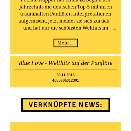
Jahrzehnts die deutschen Top-5 mit ihren
traumhaften Panflöten-Interpretationen
aufgemischt, jetzt meldet sie sich zurück –
und hat nur die schönsten Welthits im
Gepäck: Das neue Album „Blue Love –
Welthits auf der Panflöte“ erscheint am 30.
Mehr...
November 2018 bei TELAMO.
Nach ihrem sensationellen Erfolg beim
Blue Love - Welthits auf der Panflöte
„Supertalent“ im Jahr 2009 gelang Petruta
Küpper etwas, das nur ganz wenige schaffen:
30.11.2018
Sie eroberte die Charts mit einem
4053804312301
Instrumental-Album. Ihre extrem
gefühlvollen Panflöten-Versionen hatten ein
Millionenpublikum begeistert – weshalb auch
VERKNÜPFTE NEWS:
ihr von Dieter Bohlen produzierter Erstling
„Panträume“ postwendend die Spitzenregion
der Charts erobern sollte: Top-5 in
Deutschland, in Österreich landete das