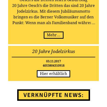
20 Jahre Oesch’s die Dritten das sind 20 Jahre
Jodelzirkus. Mit diesem Jubiläumsmotto
bringen es die Berner Volksmusiker auf den
Punkt: Wenn man als Familienband während
zwei Jahrzehnten gemeinsam auf der Bühne
stehen darf, so ist das nicht
Mehr...
selbstverständlich. Dazu braucht es viel
Leidenschaft, Enthusiasmus, Pioniergeist,
20 Jahre Jodelzirkus
Durchhaltewillen und natürlich auch ein
bisschen Glück. Das hatten die Oeschs.
03.11.2017
Jodelzirkus steht aber auch für die
4053804310918
Geschichte und den musikalischen
Hier erhältlich
Werdegang von Oesch’s die Dritten, für all
die Konzerte im In- und Ausland und für
tagelanges Unterwegssein von einer Bühne
zur anderen; stets beflügelt und angefeuert
VERKNÜPFTE NEWS:
von ihren treuen Fans.
Als Dankeschön dafür veröffentlichen Oesch’s