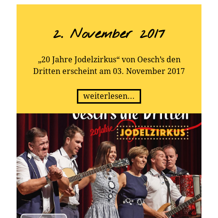
die Dritten am 3. November 2017 eine
einmalige und sehr umfangreiche Jubiläums-
Edition (Live-CD mit neuen Titeln & DVD).
2. November 2017
„20 Jahre Jodelzirkus“ von Oesch’s den
Dritten erscheint am 03. November 2017
weiterlesen...