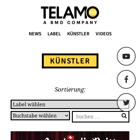
TELAMO
NEWS
LABEL
KÜNSTLER
VIDEOS
Springe
zum
KÜNSTLER
Content
Sortierung:
Suchen
nach: