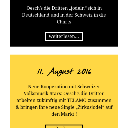
Oesch’s die Dritten „jodeln“ sich in
Deutschland und in der Schweiz in die
Charts
weiterlesen...
11. August 2016
Neue Kooperation mit Schweizer
Volksmusik-Stars: Oesch’s die Dritten
arbeiten zukünftig mit TELAMO zusammen
& bringen ihre neue Single „Zirkusjodel“ auf
den Markt !