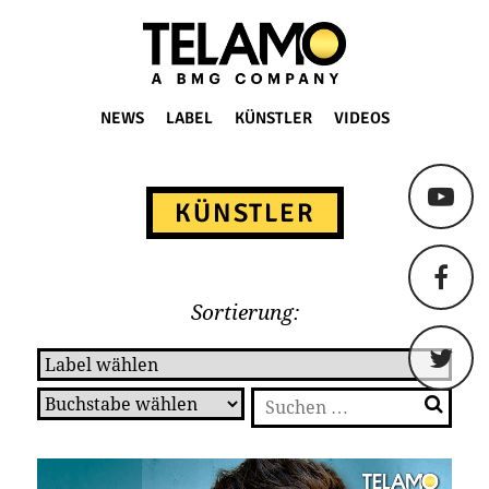
TELAMO
NEWS
LABEL
KÜNSTLER
VIDEOS
Springe
zum
KÜNSTLER
Content
Sortierung:
Suchen
nach: