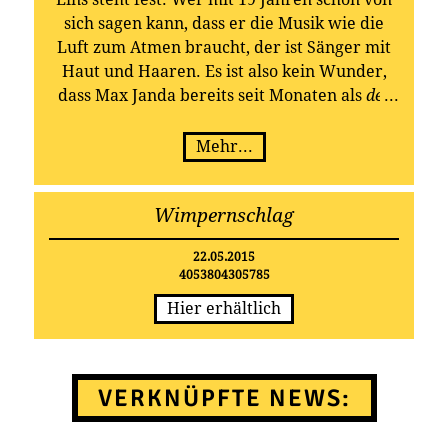
sich sagen kann, dass er die Musik wie die
Luft zum Atmen braucht, der ist Sänger mit
Haut und Haaren. Es ist also kein Wunder,
dass Max Janda bereits seit Monaten als
der
Geheimtipp des deutschen Popschlagers
gehandelt wird. Anlässlich seines
Mehr...
20. Geburtstags am 22. Mai 2015 macht der
sympathische Sunnyboy sich und seinen Fans
Wimpernschlag
jetzt ein besonderes Geschenk: Mit
„Wimpernschlag“ veröffentlicht er sein
22.05.2015
erstes Album, das von den ganz großen
4053804305785
Gefühlen, von der Liebe handelt und davon
Hier erhältlich
erzählt, dass im Leben ein winziger Moment,
nicht länger als ein Wimpernschlag, alles
verändern kann.
VERKNÜPFTE NEWS: