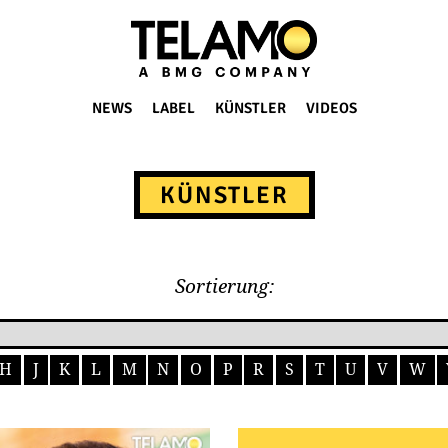
NEWS
LABEL
KÜNSTLER
VIDEOS
KÜNSTLER
Sortierung:
H
J
K
L
M
N
O
P
R
S
T
U
V
W