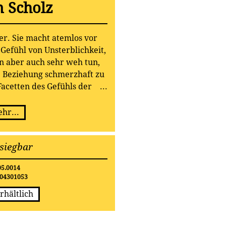
n Scholz
ter. Sie macht atemlos vor
 Gefühl von Unsterblichkeit,
n aber auch sehr weh tun,
 Beziehung schmerzhaft zu
 Facetten des Gefühls der
den richtigen Soundtrack:
um gelungene erste Solo-CD
hr...
tin Scholz.
siegbar
05.0014
04301053
rhältlich