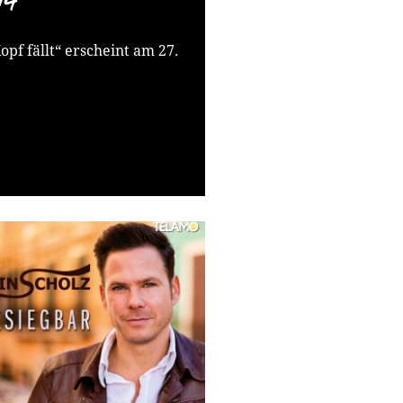
14
pf fällt“ erscheint am 27.