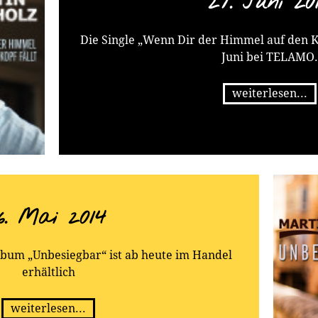
27. Juni 20
Die Single „Wenn Dir der Himmel auf den Ko
Juni bei TELAMO.
weiterlesen...
16. Mai 2014
lbum „Unbesiegbar“ ist ab heute im Handel
erhältlich
weiterlesen...