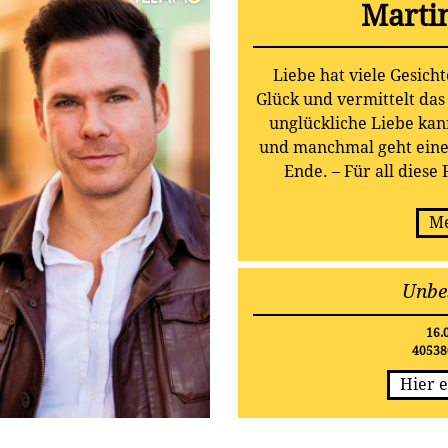
Marti
Liebe hat viele Gesich
Glück und vermittelt das
unglückliche Liebe kan
und manchmal geht eine
Ende. – Für all diese
Gefühle gibt es jetzt 
„Unbesiegbar“, die rund
Me
von Mar
Unbe
16.
40538
Hier e