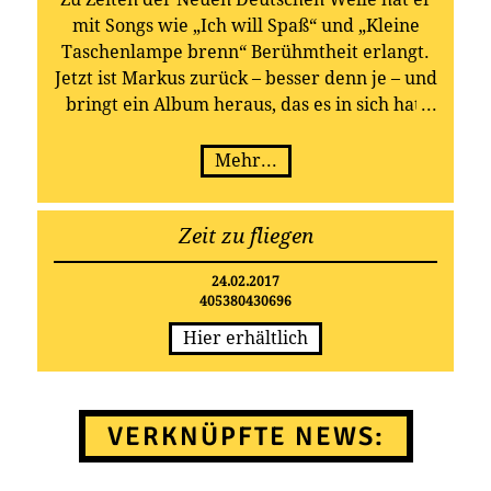
mit Songs wie „Ich will Spaß“ und „Kleine
Taschenlampe brenn“ Berühmtheit erlangt.
Jetzt ist Markus zurück – besser denn je – und
bringt ein Album heraus, das es in sich hat:
„Zeit zu fliegen“ erscheint am 24.02.2017 bei
TELAMO.
Mehr...
Songs, die geprägt sind von Leichtigkeit und
Augenzwinkern und dennoch Substanz
Zeit zu fliegen
haben – es gibt nicht viele Künstler, die diese
Kunst beherrschen. Markus ist definitiv einer
24.02.2017
davon. Nicht von ungefähr wurde der
405380430696
energiegeladene Vollblut-Musiker in den
Hier erhältlich
1980er-Jahren mit seinen Titeln einer der
populärsten Interpreten der Neuen
Deutschen Welle. Doch ausgeruht auf seinen
Lorbeeren hat sich der gebürtige Bad
VERKNÜPFTE NEWS:
Camberger nie. Nach seinen jüngsten Single-
Veröffentlichungen „Diese Zeit ist geil“/