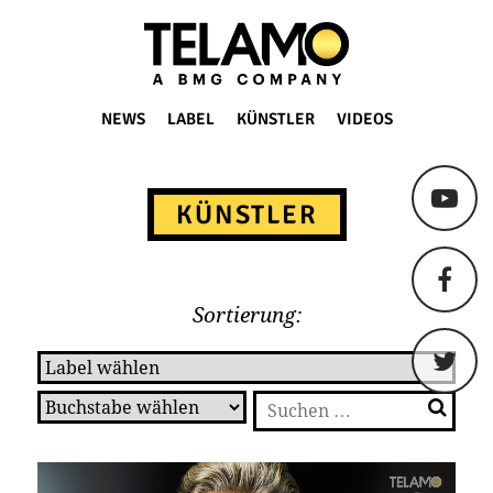
TELAMO
NEWS
LABEL
KÜNSTLER
VIDEOS
Springe
zum
KÜNSTLER
Content
Sortierung:
Suchen
nach: