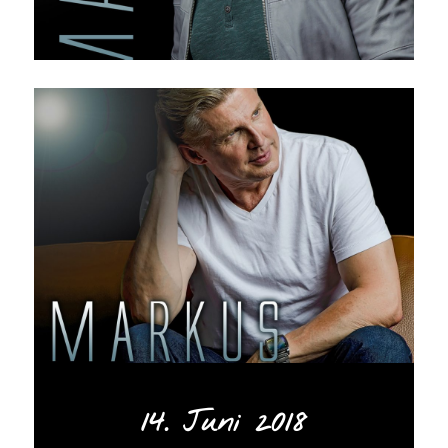
Percussion, gemütlicher Akustikgitarre und
dem gefühlvollen (und doch ernsthaften)
Gesang von Markus eröffnet wird. Eine
wundervolle Ballade! „Ist doch schon mal ein
Anfang“ wiederum ist geprägt von einem
treibenden E-Gitarren-Auftakt, der die
Geschwindigkeit etwas erhöht und so ganz
dynamisch die Stimmung des Hörers
transportiert. Der Refrain dieses Songs ist ein
absoluter Ohrwurm und wird von Markus
sehr charakteristisch locker rübergebracht –
einfach ein Titel, der ihm wie auf den Leib
geschrieben ist.
Von einer sehr groovigen Rhythmik lebt „Ich
weiß, was ich weiß“. Markus schafft es mit
seiner typischen Art, diesen Song zu einem
richtig tollen Hitkandidaten zu machen, der
14. Juni 2018
locker neben den großen deutschen Radio-
Hits der Marke Revolverheld Platz finden