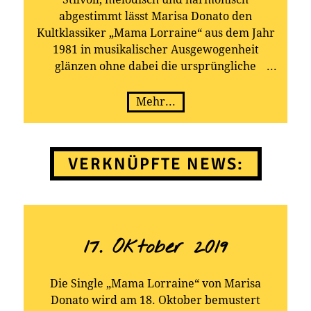
abgestimmt lässt Marisa Donato den
Kultklassiker „Mama Lorraine“ aus dem Jahr
1981 in musikalischer Ausgewogenheit
glänzen ohne dabei die ursprüngliche
Andrea Jürgens Seele dieses Songs zu
verändern, auch oder gerade deshalb hat der
Mehr...
Titel dadurch seine ganz eigene intensive
Wirkung.
VERKNÜPFTE NEWS:
17. Oktober 2019
Die Single „Mama Lorraine“ von Marisa
Donato wird am 18. Oktober bemustert