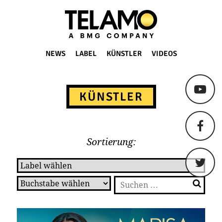
TELAMO
NEWS
LABEL
KÜNSTLER
VIDEOS
Springe
zum
KÜNSTLER
Content
Sortierung:
Suchen
nach: