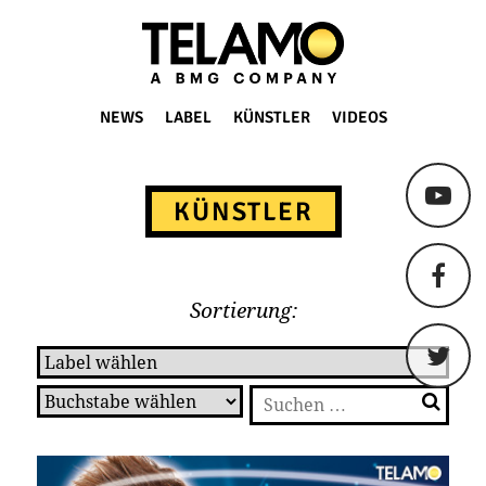
TELAMO
NEWS
LABEL
KÜNSTLER
VIDEOS
Springe
zum
KÜNSTLER
Content
Sortierung:
Suchen
nach: