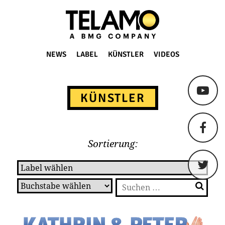
TELAMO
NEWS
LABEL
KÜNSTLER
VIDEOS
Springe
zum
KÜNSTLER
Content
Sortierung:
Suchen
nach: