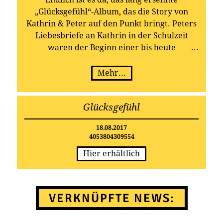
„Glücksgefühl“-Album, das die Story von
Kathrin & Peter auf den Punkt bringt. Peters
Liebesbriefe an Kathrin in der Schulzeit
waren der Beginn einer bis heute
anhaltenden gemeinsamen musikalischen
Erfolgsgeschichte, die das Dreamteam jetzt
Mehr...
mit dem brandneuen Longplayer krönt: Das
Album „Glücksgefühl“ erscheint am 18.
Glücksgefühl
August 2017 bei TELAMO.
18.08.2017
4053804309554
Hier erhältlich
VERKNÜPFTE NEWS: