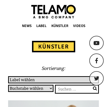
TELAMO
NEWS
LABEL
KÜNSTLER
VIDEOS
Springe
zum
KÜNSTLER
Content
Sortierung:
Suchen
nach: