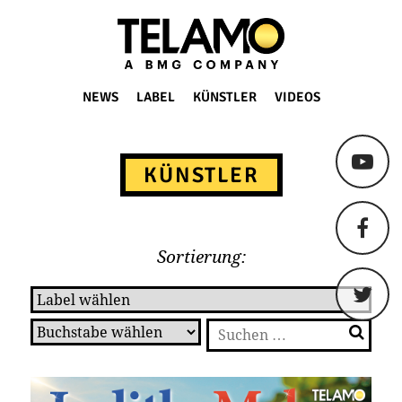
TELAMO
NEWS
LABEL
KÜNSTLER
VIDEOS
Springe
zum
KÜNSTLER
Content
Sortierung:
Suchen
nach: