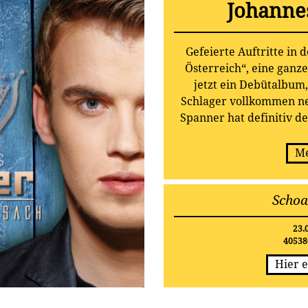
Johanne
Gefeierte Auftritte in
Österreich“, eine ganze
jetzt ein Debütalbum
Schlager vollkommen ne
Spanner hat definitiv d
und die letzten Mon
verbracht. Als Senkrec
Me
schafft es das 19-jähr
spielerisch, Tradition und
Schoa
ausgelassene Gaudi un
Seine Musik ist einfach e
23.
der Titel seines ersten
40538
2015 bei TE
Hier e
Schon früh waren bei Jo
in Richtung Musik gest
Jahrzehnt begleitet ihn