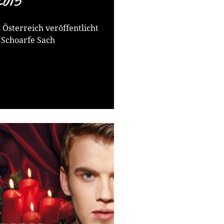
015
hoarfe Sach“ nicht lange auf
rten ließ.
Österreich veröffentlicht
ebütalbums geht unmittelbar
 Schoarfe Sach
euphorisch eröffnet „Wie a
er programmatische Titel
rennt“, eine wunderschöne
Poiers „Hoch am Berg“ und
gle-Startschuss für die
s Spanner, schließt sich an.
len Höhepunkte des neuen
 Vorab-Single, der absolut
g „Schoarfe Sach“. Auf noch
arren-Druck mit ordentlich
er Sehnsucht und seiner
en-Harmonika-Kombination
t Johannes mit der nächsten
el voller G’fühl“ eine sehr
chöne Ballade folgen: Der