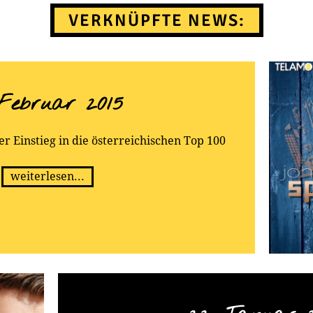
Harmonika, und bereits 
VERKNÜPFTE NEWS:
einmal 14 Jahren war e
sehen. Beim „Steirisc
2009 belegte er Platz 4 
ersten großen Auftritt, 
steht. Seither hat der 
 Februar 2015
steirische Vollblutmu
unvergleichlich rauc
r Einstieg in die österreichischen Top 100
gearbeitet, und späteste
der PULS4-Show „Herz v
ihm alle Karriereampel
weiterlesen...
Jurymitglieder (DJ Öt
Werger) und das Publik
begeisterte, liefer
österreichischen Volksmu
Stadl brennt“, „Wie a 
emotionalen „Himmel v
Reihe Singles ab, die all
künstlerischem Schaffen