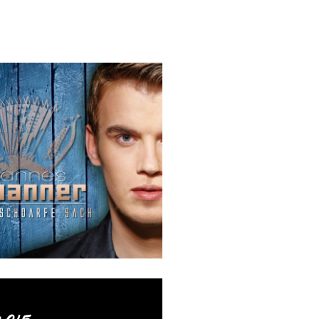
im zarten Alter von gerade
r das erste Mal im ORF zu
hen Harmonikawettbewerb“
und bewies schon mit diesem
wie gut ihm das Rampenlicht
am 8. August 1995 geborene
siker intensiv an seiner
higen, geerdeten Stimme
ns seit seiner Teilnahme bei
on Österreich“ stehen bei
n auf grün: Nachdem er die
zi, Lukas Pöchl, Stefanie
um der Show gleichermaßen
te der Shootingstar der
sik-Szene mit „Vater du der
Wasserfall“ oder auch dem
oller G’fühl“ eine ganze
e zu Hits wurden. Bei so viel
sdrang ist es kein Wunder,