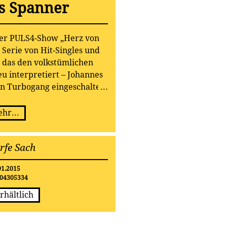
s Spanner
 der PULS4-Show „Herz von
 Serie von Hit-Singles und
, das den volkstümlichen
u interpretiert – Johannes
en Turbogang eingeschaltet
ate auf der Überholspur
htstarter des Jahres 2014
hr...
ige Nachwuchstalent quasi
 Zeitgeist, tiefe Gefühle und
rfe Sach
ter einen Hut zu bringen.
ine „Schoarfe Sach“, so auch
01.2015
 Albums, das am 23. Januar
04305334
LAMO erscheint.
rhältlich
hannes Spanner die Weichen
ellt: Seit mehr als einem
 seine geliebte steirische