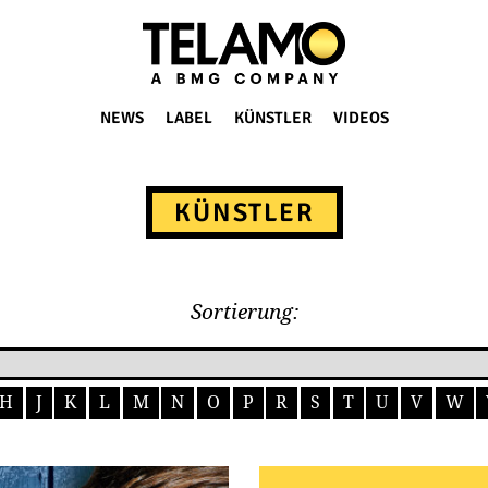
NEWS
LABEL
KÜNSTLER
VIDEOS
KÜNSTLER
Sortierung:
H
J
K
L
M
N
O
P
R
S
T
U
V
W