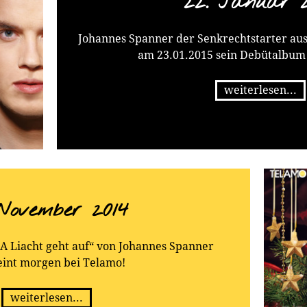
22. Januar 2
dass das erste Album „Sc
sich wa
Johannes Spanner der Senkrechtstarter aus 
Gleich der Beginn des D
am 23.01.2015 sein Debütalbum
in die Beine: Treibend-
Wasserfall“ die CD. D
weiterlesen...
„Vater du der Stadl b
Coverversion von Alf 
gleichzeitig der Sin
Blitzkarriere von Johanne
Sicher einer der vie
Albums ist eine weitere
partytaugliche Titelson
 November 2014
mehr tanzbaren Rockgit
Tempo, hochexplosiv
unverkennbaren Gitarr
„A Liacht geht auf“ von Johannes Spanner
(„Heimatexpander“) läss
eint morgen bei Telamo!
Vorab-Auskopplung „Himm
viel ruhigere wunders
weiterlesen...