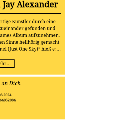
& Jay Alexander
rtige Künstler durch eine
 zueinander gefunden und
nsames Album aufzunehmen.
ten Sinne hellhörig gemacht
el (Just One Sky)“ hieß es
voll, dass nicht nur die
men von Kathy Kelly und
hr...
der eine spezielle Magie
sie v.a. auch menschlich
 an Dich
onieren.
08.2024
64052084