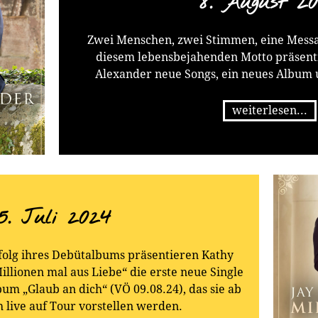
8. August 2
Zwei Menschen, zwei Stimmen, eine Messa
diesem lebensbejahenden Motto präsenti
Alexander neue Songs, ein neues Album 
weiterlesen...
5. Juli 2024
olg ihres Debütalbums präsentieren Kathy
illionen mal aus Liebe“ die erste neue Single
um „Glaub an dich“ (VÖ 09.08.24), das sie ab
live auf Tour vorstellen werden.