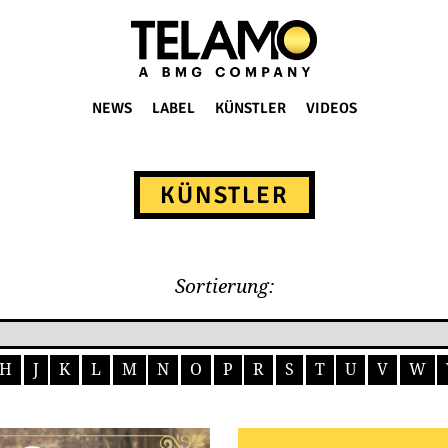
NEWS
LABEL
KÜNSTLER
VIDEOS
KÜNSTLER
Sortierung:
H
J
K
L
M
N
O
P
R
S
T
U
V
W