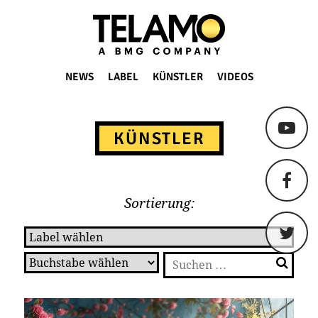
TELAMO
NEWS
LABEL
KÜNSTLER
VIDEOS
Springe
zum
KÜNSTLER
Content
Sortierung:
Suchen
nach: