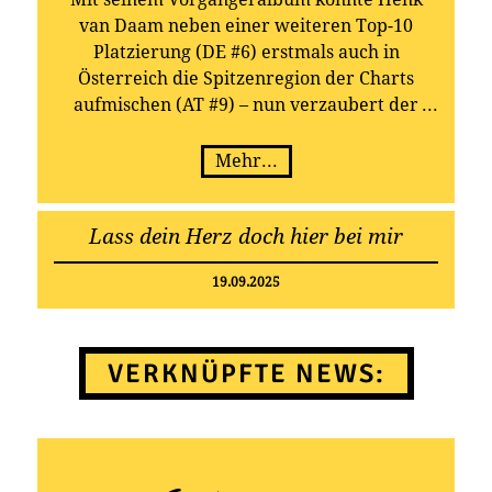
van Daam neben einer weiteren Top-10
Platzierung (DE #6) erstmals auch in
Österreich die Spitzenregion der Charts
aufmischen (AT #9) – nun verzaubert der
charmante Niederländer seine Fans mit
einem facettenreichen Mix aus brandneuen
Mehr...
Kompositionen und ausgewählten Klassikern:
Auf seinem neuen Album „Lass dein Herz
Lass dein Herz doch hier bei mir
doch hier bei mir“ präsentiert van Daam
gleich 14 neue Titel plus 4 Bonustracks, mit
19.09.2025
denen er auch seine volkstümliche Seite
aufblitzen lässt.
VERKNÜPFTE NEWS: