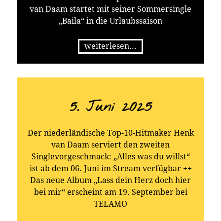
van Daam startet mit seiner Sommersingle
„Baila“ in die Urlaubssaison
weiterlesen...
5. Juni 2025
Der niederländische Top-10-Hitmaker Henk
van Daam serviert den zweiten
Singlevorgeschmack: „Alles was du willst“
ist ab dem 06. Juni im Stream verfügbar ++
Das neue Album „Lass dein Herz doch hier
bei mir“ erscheint am 19. September bei
TELAMO