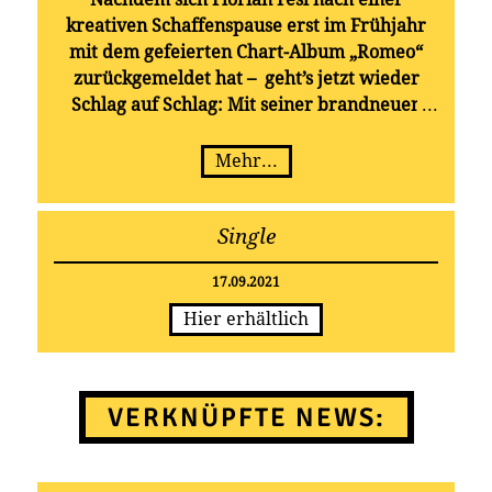
kreativen Schaffenspause erst im Frühjahr
mit dem gefeierten Chart-Album „Romeo“
zurückgemeldet hat – geht’s jetzt wieder
Schlag auf Schlag: Mit seiner brandneuen
Single „Expresso & Tschianti“ schickt der
sympathische Sänger aus dem Bayerischen
Mehr...
Wald den Spätsommer augenzwinkernd in
die Verlängerung ++ ab dem 17.09. überall
Single
im Stream
17.09.2021
Hier erhältlich
VERKNÜPFTE NEWS: