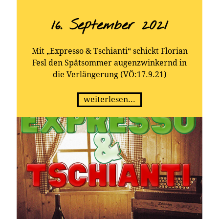
16. September 2021
Mit „Expresso & Tschianti“ schickt Florian
Fesl den Spätsommer augenzwinkernd in
die Verlängerung (VÖ:17.9.21)
weiterlesen...