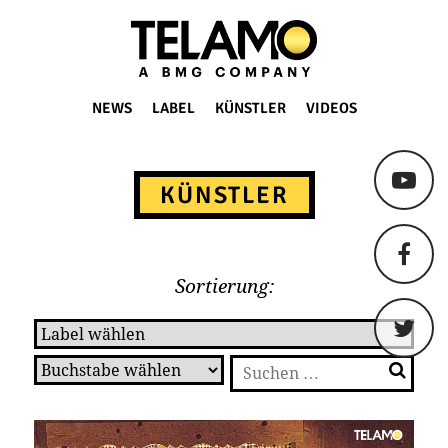
TELAMO
NEWS
LABEL
KÜNSTLER
VIDEOS
Springe
zum
KÜNSTLER
Content
Sortierung:
Suchen
nach: