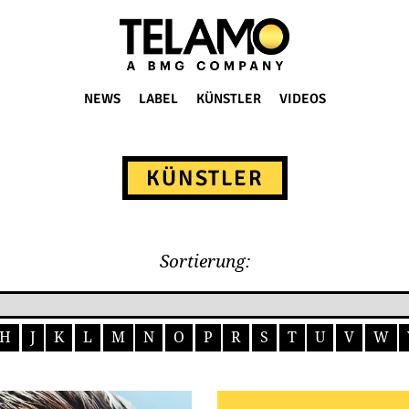
NEWS
LABEL
KÜNSTLER
VIDEOS
KÜNSTLER
Sortierung:
H
J
K
L
M
N
O
P
R
S
T
U
V
W