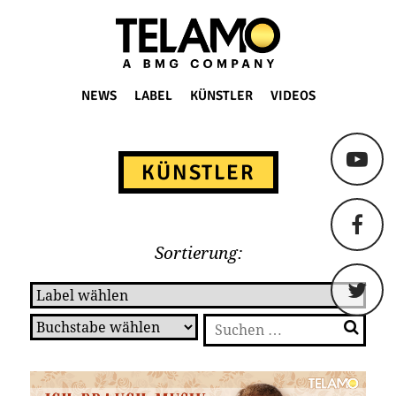
TELAMO
NEWS
LABEL
KÜNSTLER
VIDEOS
Springe
zum
KÜNSTLER
Content
Sortierung:
Suchen
nach: