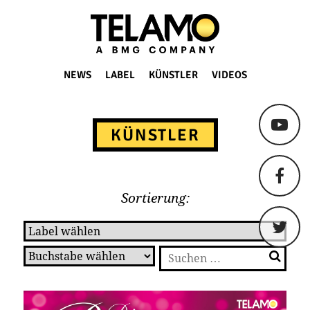
TELAMO
NEWS
LABEL
KÜNSTLER
VIDEOS
Springe
zum
KÜNSTLER
Content
Sortierung:
Suchen
nach: