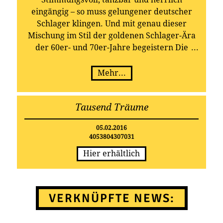
eingängig – so muss gelungener deutscher
Schlager klingen. Und mit genau dieser
Mischung im Stil der goldenen Schlager-Ära
der 60er- und 70er-Jahre begeistern Die
Romeros ihre Fans. Auf ihrem brandneuen
Album „Tausend Träume“, das am 5. Februar
Mehr...
2016 bei TELAMO erscheint, laden André,
Robby und Ralli mit 14 Titeln zum Tanzen
Tausend Träume
und Schunkeln, zum Schwelgen in
Erinnerungen und eben zum Träumen ein.
05.02.2016
4053804307031
Hier erhältlich
VERKNÜPFTE NEWS: