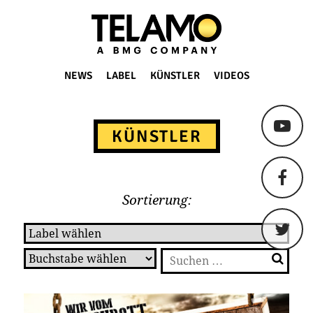
TELAMO
NEWS
LABEL
KÜNSTLER
VIDEOS
Springe
zum
KÜNSTLER
Content
Sortierung:
Suchen
nach: