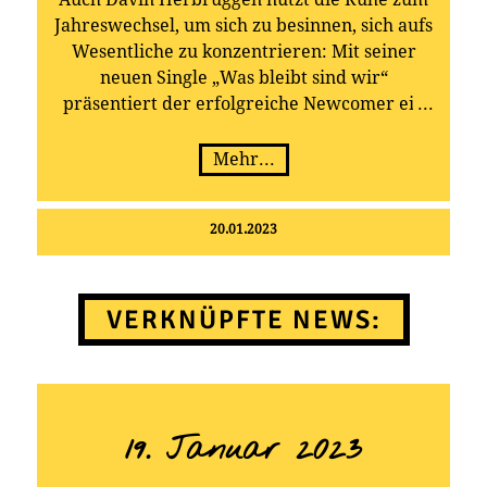
Jahreswechsel, um sich zu besinnen, sich aufs
Wesentliche zu konzentrieren: Mit seiner
neuen Single „Was bleibt sind wir“
präsentiert der erfolgreiche Newcomer ein
emotionales Highlight vom aktuellen
Longplayer „Aus meiner Seele“ – eine
Mehr...
bewegende, packend arrangierte Ode auf die
Freundschaft, die in ein echtes
20.01.2023
Gänsehautfinale mündet.
VERKNÜPFTE NEWS:
19. Januar 2023