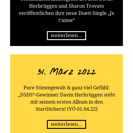
Herbrüggen und Sharon Trovato
veröffentlichen ihre neue Duett-Single „Je
t’aime“
weiterlesen...
31. März 2022
Pure Stimmgewalt & ganz viel Gefühl:
„DSDS“-Gewinner Davin Herbrüggen steht
mit seinem ersten Album in den
Startlöchern! (VÖ 01.04.22)
weiterlesen...