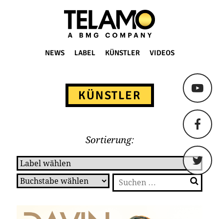
TELAMO
NEWS
LABEL
KÜNSTLER
VIDEOS
Springe
zum
KÜNSTLER
Content
Sortierung:
Suchen
nach: