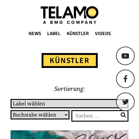
TELAMO
NEWS
LABEL
KÜNSTLER
VIDEOS
Springe
zum
KÜNSTLER
Content
Sortierung:
Suchen
nach: