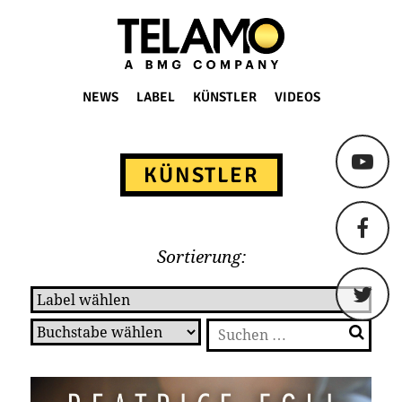
TELAMO
NEWS
LABEL
KÜNSTLER
VIDEOS
Springe
zum
KÜNSTLER
Content
Sortierung:
Suchen
nach: