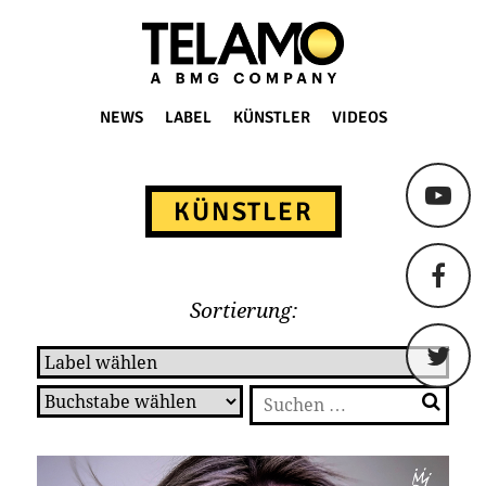
TELAMO
NEWS
LABEL
KÜNSTLER
VIDEOS
Springe
zum
KÜNSTLER
Content
Sortierung:
Suchen
nach: