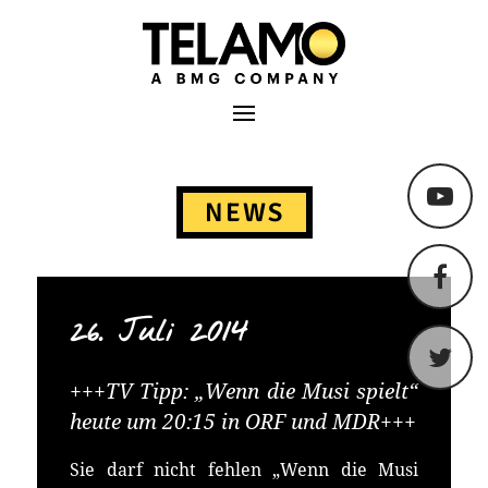
TELAMO
Primäres Menü
Springe
zum
NEWS
Content
26. Juli 2014
+++TV Tipp: „Wenn die Musi spielt“
heute um 20:15 in ORF und MDR+++
Sie darf nicht fehlen „Wenn die Musi