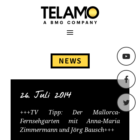
TELAMO
Primäres Menü
Springe
zum
NEWS
Content
26. Juli 2014
+++TV Tipp: Der Mallorca-
Fernsehgarten mit Anna-Maria
Zimmermann und Jörg Bausch+++