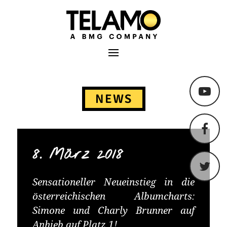
TELAMO
Primäres Menü
Springe
zum
NEWS
Content
8. März 2018
Sensationeller Neueinstieg in die
österreichischen Albumcharts:
Simone und Charly Brunner auf
Anhieb auf Platz 1!