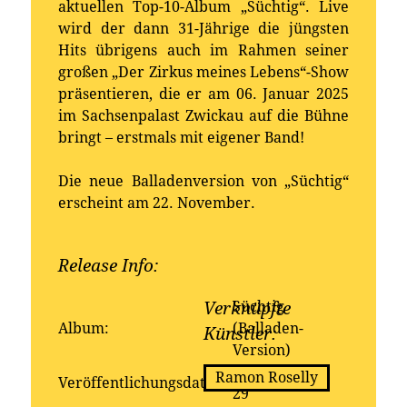
aktuellen Top-10-Album „Süchtig“. Live
wird der dann 31-Jährige die jüngsten
Hits übrigens auch im Rahmen seiner
großen „Der Zirkus meines Lebens“-Show
präsentieren, die er am 06. Januar 2025
im Sachsenpalast Zwickau auf die Bühne
bringt – erstmals mit eigener Band!
Die neue Balladenversion von „Süchtig“
erscheint am 22. November.
Release Info:
Erhältlich bei:
Süchtig
Verknüpfte
Album:
(Balladen-
Künstler:
Version)
2024-11-
Ramon Roselly
Veröffentlichungsdatum:
29