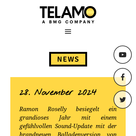
TELAMO
Primäres Menü
Springe
zum
NEWS
Content
28. November 2024
Ramon Roselly besiegelt ein
grandioses Jahr mit einem
gefühlvollen Sound-Update mit der
brandneuen Balladenversion von